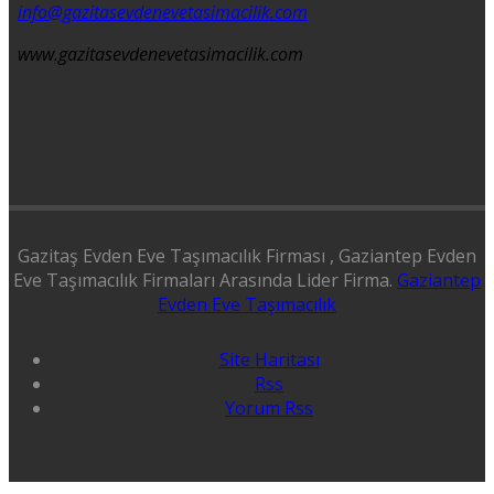
info@gazitasevdenevetasimacilik.com
www.gazitasevdenevetasimacilik.com
Gazitaş Evden Eve Taşımacılık Firması , Gaziantep Evden
Eve Taşımacılık Firmaları Arasında Lider Firma.
Gaziantep
Evden Eve Taşımacılık
Site Haritası
Rss
Yorum Rss