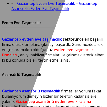
Gaziantep Evden Eve Taşımacılık – Gaziantep
Asansörlü Evden Eve Taşımacılık
Evden Eve Taşımacılık
Gaziantep evden eve taşımacılık
sektöründe en başarılı
firma olarak ön plana çıkmayı başardk. Günümüzde artık
en çok aramakta olduğumuz
evden eve taşımacılık
firmaları
, en iyi nakliyat firmaları ile çalışmak isteriz elbet
ki bu konuda bizleri tercih etmelisiniz..
Asansörlü Taşımacılık
Gaziantep asansörlü taşımacılık
firması
arıyorum fakat
bulamıyorum demeyin bizler bir telefon kadar sizlere
yakınız.
Gaziantep asansörlü evden eve kiralama
hizmetleri ve asansörlü ihtiyaçlarınızda sürekli yanınızda