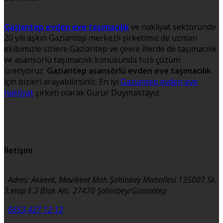
Gaziantep evden eve taşımacılık
ve nakliyat sektöründe
20 yılı aşkın Gaziantep merkezli şirketimiz de uzman
ekibimizle sizlere Gaziantep ve çevre illerde de taşımacılık
ve asansörlü taşımacılık konusunda hızlı çözüm
üretiyoruz.
Gaziantep asansörlü evden eve taşımacılık
için bizleri arayabilirsiniz. En iyi
Gaziantep evden eve
nakliyat
şirketi olarak Gurur Duymaktayız.
İletişim
Adres: Akkent, Mavikent Mah Şahinbey Mahallesi 135007 Sk.
3.etap E.2 Blok Altı, 27470 Şahinbey/Gaziantep
0553 427 12 12