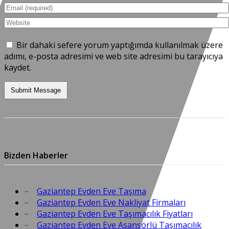
Bir dahaki sefere yorum yaptığımda kullanılmak üzere
adımı, e-posta adresimi ve web site adresimi bu tarayıcıya
kaydet.
Bizden Haberler
Gaziantep Evden Eve Taşıma
Gaziantep Evden Eve Nakliyat Firmaları
Gaziantep Evden Eve Taşımacılık Fiyatları
Gaziantep Evden Eve Asansörlü Taşımacılık