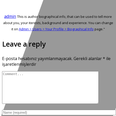
admin
This is author biographical info, that can be used to tell more
about you, your iterests, background and experience. You can change
it on
Admin > Users > Your Profile > Biographical Info
page."
Leave a reply
E-posta hesabınız yayımlanmayacak.
Gerekli alanlar
*
ile
işaretlenmişlerdir