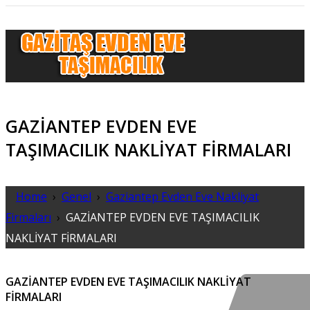
Gaziantep Evden Eve Taşımacılık
Hızlı ve Güvenli 🚛 Gaziantep evden eve taşımacılık filosu
GAZİANTEP EVDEN EVE
olarak Gaziantep şehirler arası evden eve nakliyat firması
TAŞIMACILIK NAKLİYAT FİRMALARI
olarak profesyonel ustalarımızla evinizi güvenle
taşıyoruz.🏘️
Home
›
Genel
›
Gaziantep Evden Eve Nakliyat
Firmaları
›
GAZİANTEP EVDEN EVE TAŞIMACILIK
NAKLİYAT FİRMALARI
GAZİANTEP EVDEN EVE TAŞIMACILIK NAKLİYAT
FİRMALARI