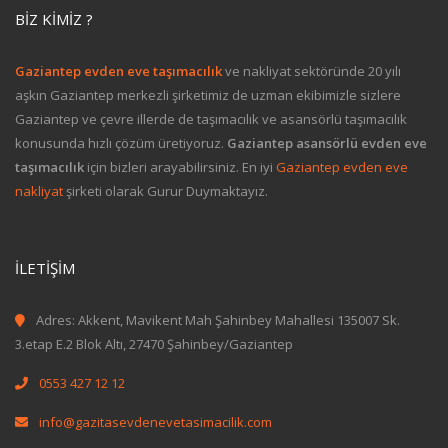
BIZ KIMIZ ?
Gaziantep evden eve taşımacılık
ve nakliyat sektöründe 20 yılı
aşkın Gaziantep merkezli şirketimiz de uzman ekibimizle sizlere
Gaziantep ve çevre illerde de taşımacılık ve asansörlü taşımacılık
konusunda hızlı çözüm üretiyoruz.
Gaziantep asansörlü evden eve
taşımacılık
için bizleri arayabilirsiniz. En iyi
Gaziantep evden eve
nakliyat
şirketi olarak Gurur Duymaktayız.
İLETIŞIM
Adres: Akkent, Mavikent Mah Şahinbey Mahallesi 135007 Sk.
3.etap E.2 Blok Altı, 27470 Şahinbey/Gaziantep
0553 427 12 12
info@gazitasevdenevetasimacilik.com