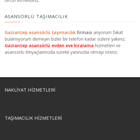
tercih etmelisiniz..
ASANSÖRLÜ TAŞIMACILIK
Gaziantep asansörlü taşımacılık
firması
arıyorum fakat
bulamıyorum demeyin bizler bir telefon kadar sizlere yakınız.
Gaziantep asansörlü evden eve kiralama
hizmetleri ve
asansörlü ihtiyaçlarınızda sürekli yanınızda olmayı isteriz..
NAKLIYAT HIZMETLERI
TAŞIMACILIK HIZMETLERI