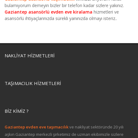
bulamıyorum demeyin bizler bir telefon kadar sizlere yakınız.
Gaziantep asansörlü evden eve kiralama
hizmetleri ve
asansörlü ihtiyaçlarınızda sürekli yanınızda olmayı isteriz..
NAKLIYAT HIZMETLERI
TAŞIMACILIK HIZMETLERI
BIZ KIMIZ ?
Gaziantep evden eve taşımacılık
ve nakliyat sektöründe 20 yılı
aşkın Gaziantep merkezli şirketimiz de uzman ekibimizle sizlere