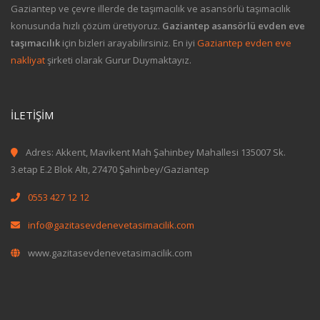
Gaziantep ve çevre illerde de taşımacılık ve asansörlü taşımacılık
konusunda hızlı çözüm üretiyoruz.
Gaziantep asansörlü evden eve
taşımacılık
için bizleri arayabilirsiniz. En iyi
Gaziantep evden eve
nakliyat
şirketi olarak Gurur Duymaktayız.
İLETIŞIM
Adres: Akkent, Mavikent Mah Şahinbey Mahallesi 135007 Sk.
3.etap E.2 Blok Altı, 27470 Şahinbey/Gaziantep
0553 427 12 12
info@gazitasevdenevetasimacilik.com
www.gazitasevdenevetasimacilik.com