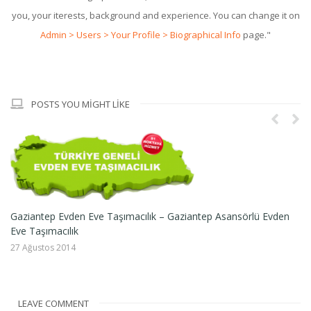
you, your iterests, background and experience. You can change it on
Admin > Users > Your Profile > Biographical Info
page."
POSTS YOU MIGHT LIKE
Gaziantep Evden Eve Taşımacılık – Gaziantep Asansörlü Evden
Eve Taşımacılık
27 Ağustos 2014
Ga
17
LEAVE COMMENT