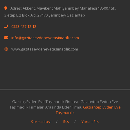
Adres: Akkent, Mavikent Mah Şahinbey Mahallesi 135007 Sk.
3.etap E.2 Blok Altı, 27470 Şahinbey/Gaziantep
0553 427 12 12
info@gazitasevdenevetasimacilik.com
www.gazitasevdenevetasimacilik.com
Gazitaş Evden Eve Taşımacılık Firması , Gaziantep Evden Eve
Taşımacılık Firmaları Arasında Lider Firma.
Gaziantep Evden Eve
Taşımacılık
Site Haritası
Rss
Yorum Rss